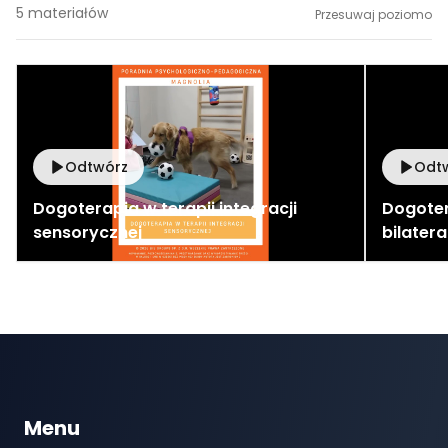
5
materiałów
Przesuwaj poziomo
Odtwórz
Odt
Dogoterapia w terapii integracji
Dogoter
sensorycznej
bilatera
Menu