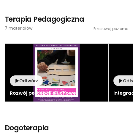
Terapia Pedagogiczna
7
materiałów
Przesuwaj poziomo
Odtwórz
Odt
Rozwój percepcji słuchowej
Integra
Dogoterapia